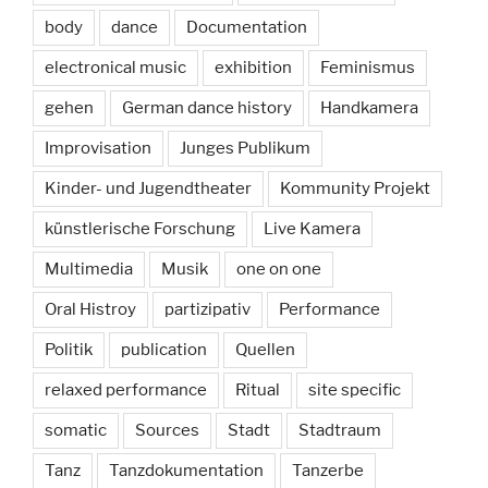
body
dance
Documentation
electronical music
exhibition
Feminismus
gehen
German dance history
Handkamera
Improvisation
Junges Publikum
Kinder- und Jugendtheater
Kommunity Projekt
künstlerische Forschung
Live Kamera
Multimedia
Musik
one on one
Oral Histroy
partizipativ
Performance
Politik
publication
Quellen
relaxed performance
Ritual
site specific
somatic
Sources
Stadt
Stadtraum
Tanz
Tanzdokumentation
Tanzerbe