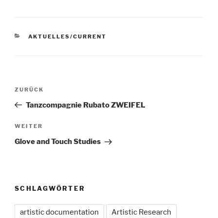
KATEGORIEN
AKTUELLES/CURRENT
Beitragsnavigation
Vorheriger
ZURÜCK
Beitrag
Tanzcompagnie Rubato ZWEIFEL
Nächster
WEITER
Beitrag
Glove and Touch Studies
SCHLAGWÖRTER
artistic documentation
Artistic Research