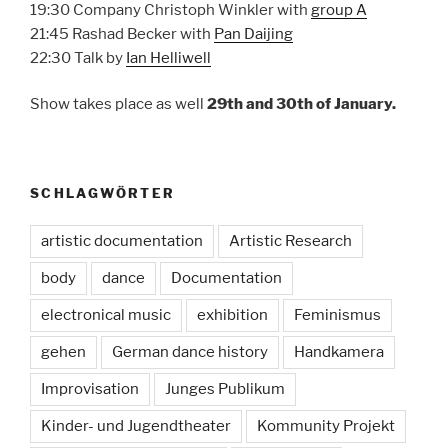
19:30 Company Christoph Winkler with
group A
21:45 Rashad Becker with
Pan Daijing
22:30 Talk by
Ian Helliwell
Show takes place as well
29th and 30th of January.
SCHLAGWÖRTER
artistic documentation
Artistic Research
body
dance
Documentation
electronical music
exhibition
Feminismus
gehen
German dance history
Handkamera
Improvisation
Junges Publikum
Kinder- und Jugendtheater
Kommunity Projekt