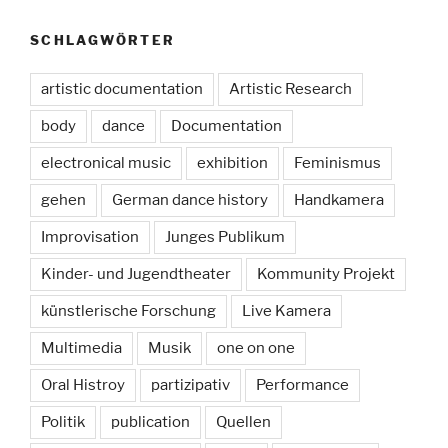
SCHLAGWÖRTER
artistic documentation
Artistic Research
body
dance
Documentation
electronical music
exhibition
Feminismus
gehen
German dance history
Handkamera
Improvisation
Junges Publikum
Kinder- und Jugendtheater
Kommunity Projekt
künstlerische Forschung
Live Kamera
Multimedia
Musik
one on one
Oral Histroy
partizipativ
Performance
Politik
publication
Quellen