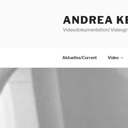
Zum
Inhalt
ANDREA K
springen
Videodokumentation/ Videogr
Aktuelles/Current
Video