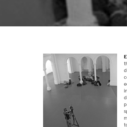
E
t
d
c
e
i
d
p
s
m
t