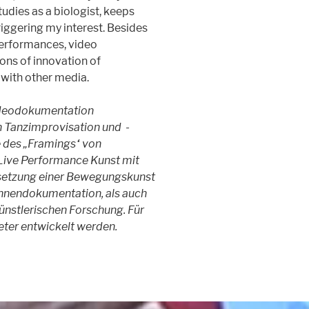
tudies as a biologist, keeps
riggering my interest. Besides
performances, video
ons of innovation of
with other media.
Videodokumentation
n Tanzimprovisation und -
e des „Framings“ von
Live Performance Kunst mit
setzung einer Bewegungskunst
ühnendokumentation, als auch
ünstlerischen Forschung. Für
eter entwickelt werden.