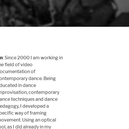
n
: Since 2000 I am working in
he field of video
ocumentation of
ontemporary dance. Being
ducated in dance
mprovisation, contemporary
ance techniques and dance
edagogy, I developed a
pecific way of framing
ovement. Using an optical
ool, as I did already in my