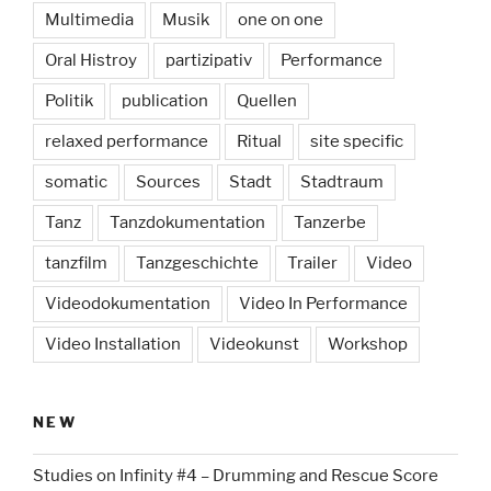
Multimedia
Musik
one on one
Oral Histroy
partizipativ
Performance
Politik
publication
Quellen
relaxed performance
Ritual
site specific
somatic
Sources
Stadt
Stadtraum
Tanz
Tanzdokumentation
Tanzerbe
tanzfilm
Tanzgeschichte
Trailer
Video
Videodokumentation
Video In Performance
Video Installation
Videokunst
Workshop
NEW
Studies on Infinity #4 – Drumming and Rescue Score