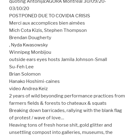
quoting Antonija:AGORA Montréal 30/09/20-
03/10/20
POSTPONED DUE TO COVIDIA CRISIS
Merci aux accomplices bien aimées
Mich Cota Kìzis, Stephen Thompson
Brendan Dougherty
, Nyda Kwasowsky
Winnipeg Monbijou
outside ears eyes hosts Jamila Johnson-Small
Su-Feh Lee
Brian Solomon
Hanako Hoshimi-caines
video Andrea Keiz
2 years of wild beyonding performance practices from
farmers fields & forests to chateaux & squats
Breaking down barricades, rallying with the blank flag
of protest / wave of love…
Heaving tons of fresh horse shit, gold glitter and
unsettling compost into galleries, museums, the