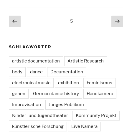
Seitennummerierung
Vorherige
Näch
Seite
5
Seite
Seit
der
Beiträge
SCHLAGWÖRTER
artistic documentation
Artistic Research
body
dance
Documentation
electronical music
exhibition
Feminismus
gehen
German dance history
Handkamera
Improvisation
Junges Publikum
Kinder- und Jugendtheater
Kommunity Projekt
künstlerische Forschung
Live Kamera