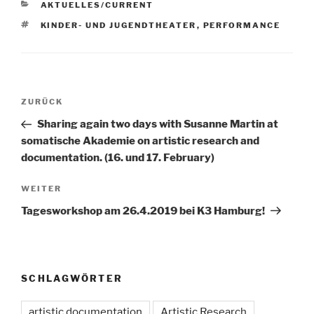
KATEGORIEN
AKTUELLES/CURRENT
SCHLAGWÖRTER
KINDER- UND JUGENDTHEATER
,
PERFORMANCE
Beitragsnavigation
Vorheriger
ZURÜCK
Beitrag
Sharing again two days with Susanne Martin at
somatische Akademie on artistic research and
documentation. (16. und 17. February)
Nächster
WEITER
Beitrag
Tagesworkshop am 26.4.2019 bei K3 Hamburg!
SCHLAGWÖRTER
artistic documentation
Artistic Research