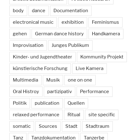
body
dance
Documentation
electronical music
exhibition
Feminismus
gehen
German dance history
Handkamera
Improvisation
Junges Publikum
Kinder- und Jugendtheater
Kommunity Projekt
künstlerische Forschung
Live Kamera
Multimedia
Musik
one on one
Oral Histroy
partizipativ
Performance
Politik
publication
Quellen
relaxed performance
Ritual
site specific
somatic
Sources
Stadt
Stadtraum
Tanz
Tanzdokumentation
Tanzerbe